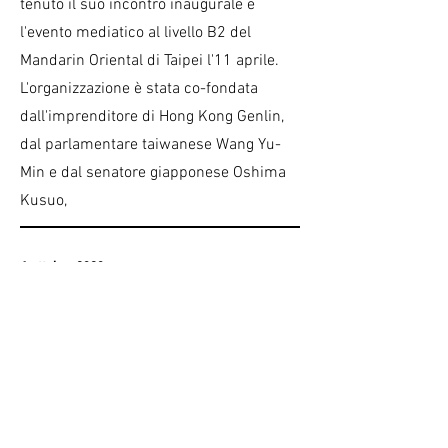
tenuto il suo incontro inaugurale e
l'evento mediatico al livello B2 del
Mandarin Oriental di Taipei l'11 aprile.
L'organizzazione è stata co-fondata
dall'imprenditore di Hong Kong Genlin,
dal parlamentare taiwanese Wang Yu-
Min e dal senatore giapponese Oshima
Kusuo,
6 ottobre 2020
La tutela degli animali sarà sancita nella
"Costituzione" di Taiwan.
Ventinove membri del Congresso
taiwanese hanno proposto di includere
la protezione degli animali nella
Costituzione. L'emendamento, intitolato