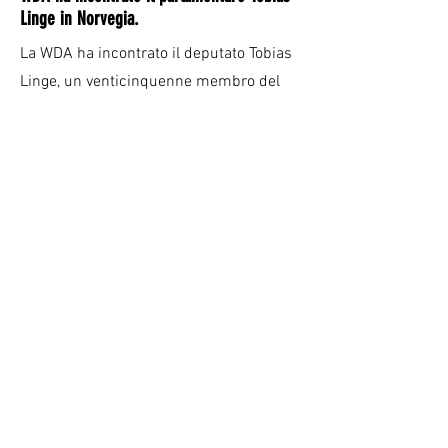
Linge in Norvegia.
La WDA ha incontrato il deputato Tobias
Linge, un venticinquenne membro del
Partito Laburista, il principale partito di
governo in Norvegia, per discutere della
nuova legge sul benessere degli animali.
16 agosto 2023
Evento WDA tenutosi ad Arenal
Nell'ambito del festival Arendalsuka in
Norvegia, la WDA ha organizzato un
forum per promuovere l'Accordo
internazionale per vietare il consumo di
carne di cani e gatti presso il Municipio
di Arendal. Jeff Denham e Rodney Davis,