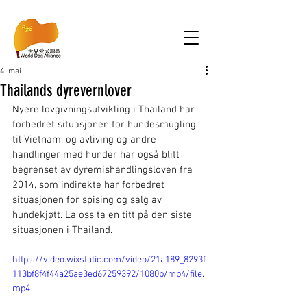
4. mai
Thailands dyrevernlover
Nyere lovgivningsutvikling i Thailand har 
forbedret situasjonen for hundesmugling 
til Vietnam, og avliving og andre 
handlinger med hunder har også blitt 
begrenset av dyremishandlingsloven fra 
2014, som indirekte har forbedret 
situasjonen for spising og salg av 
hundekjøtt. La oss ta en titt på den siste 
situasjonen i Thailand.
https://video.wixstatic.com/video/21a189_8293f
113bf8f4f44a25ae3ed67259392/1080p/mp4/file.
mp4