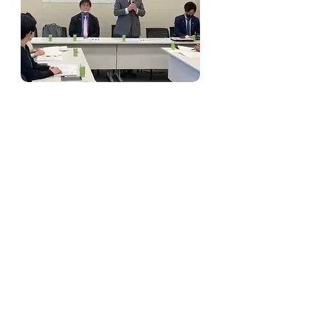
3. desember 2020
Japanske lovgivere krever internasjonal
avtale om å forby spising av hunder og