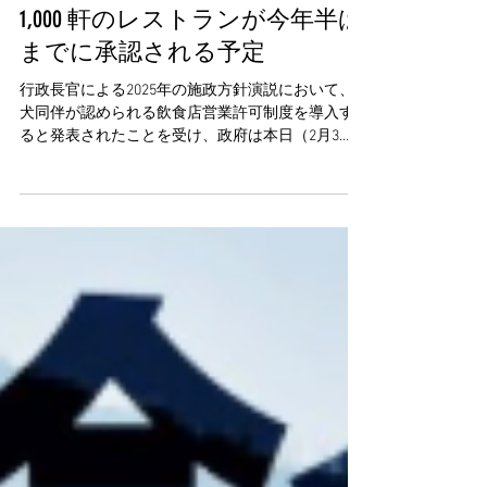
香港のペットフレンドリーなレ
ストラン：第一段階として、
1,000 軒のレストランが今年半ば
までに承認される予定
行政長官による2025年の施政方針演説において、
犬同伴が認められる飲食店営業許可制度を導入す
ると発表されたことを受け、政府は本日（2月3
日）、飲食店営業許可における犬の入店要件を緩
和する食品営業条例改正のスケジュールを正式に
発表しました。第1弾の申請は早ければ今年半ばに
も承認される見込みです。 政府は今年第1四半期に
立法会（議会）に改正案を提出する予定です。手
続きが順調に進めば、最初の申請は今年半ばまで
に承認される見込みで、その頃にはより多くの
「ペットフレンドリーレストラン」が市場に登場
してくるでしょう。食品環境衛生署は当初、約500
～1,000件の枠を設ける予定です。これは香港のレ
ストラン全体の約3～5%に相当します。申請は先着
順または抽選で割り当てられます。承認されたレ