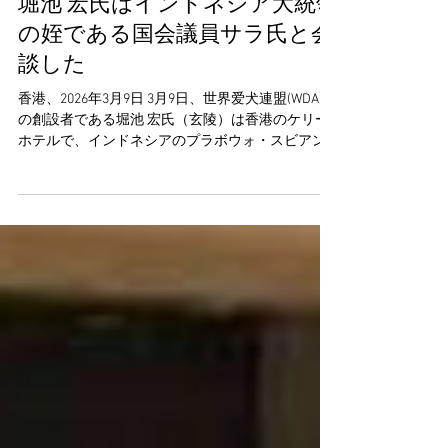
堀池 宏氏はインドネシア大統領
の姪である国会議員サラ氏と会
談した
香港、2026年3月9日 3月9日、世界爱犬連盟(WDA)
の創設者である堀池 宏氏（玄陵）は香港のケリー
ホテルで、インドネシアのプラボウォ・スビアン
ト大統領の姪で国会議員のサラ氏 (Rahayu
Saraswati) と会談し、犬と猫の食用を禁止するイン
ドネシア全国法について協議した。 会議でサラ氏
は、インドネシアの独特な立法プロセスと社会環
境について紹介しました。インドネシアの複雑な
宗教、文化、民族的背景を考慮すると、公衆衛生
の観点から立法を行い、デリケートな話題を可能
な限り避けることが合意形成を容易にする最善の
アプローチであると指摘しました。 サラ氏は、で
きればインドネシアが犬猫の食用を禁止する法律
を制定する前に、 堀池 宏氏とインドネシアのプラ
ボウォ大統領（彼女の叔父）との会談を手配した
いと述べた。WDA はまた、インドネシア大統領へ
の書簡の提出と、インドネシアの法律制定の参考