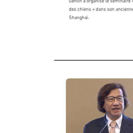
Genlin a organisé le séminair
des chiens » dans son ancienne 
Shanghai.