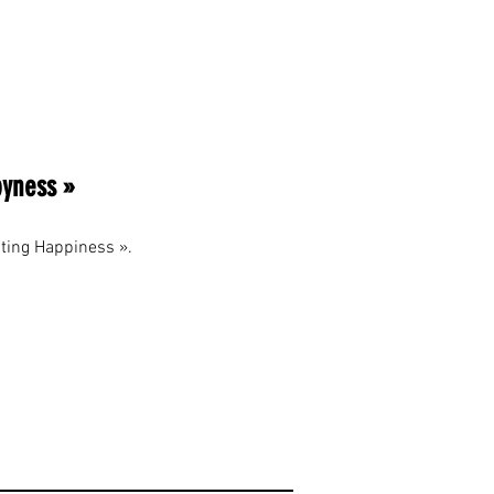
pyness »
ating Happiness ».