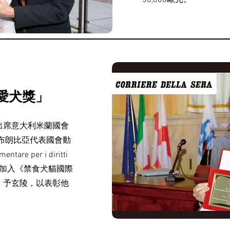
50,000歐元。
愛犬獎」
出席意大利米蘭國會
布朗比亞代表國會動
are per i diritti
意大利加入《禁食犬貓國際
」予玄陵，以表彰他