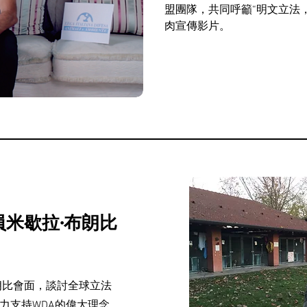
盟團隊，共同呼籲“明文立法
肉宣傳影片。
米歇拉·布朗比
朗比會面，談討全球立法
力支持WDA的偉大理念，