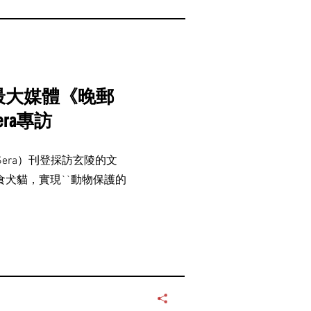
最大媒體《晚郵
 Sera專訪
la Sera）刊登採訪玄陵的文
犬貓，實現``動物保護的