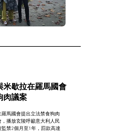
與米歇拉在羅馬國會
狗肉議案
在羅馬國會提出立法禁食狗肉
會，播放玄陵呼籲意大利人民
監禁2個月至1年，罰款高達