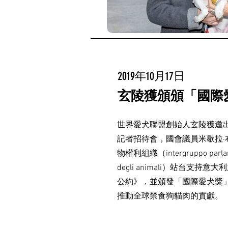
2019年10月17日
玄陵獲頒頒「國際
世界愛犬聯盟創始人玄陵獲邀
記者招待會，國會議員米歇拉·
物權利組織（intergruppo parlament
degli animali）站台支持
公約》，並頒發「國際愛犬獎
推動全球禁食狗貓肉的貢獻。