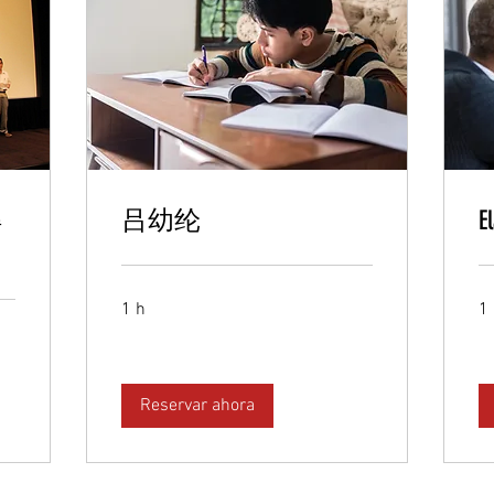
得
吕幼纶
E
1 h
1
Reservar ahora