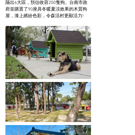
隔出6大區，預估收容200隻狗。台南市政
府並購置了90座具冬暖夏涼效果的木質狗
屋，漆上繽紛色彩，令森活村更顯活力!