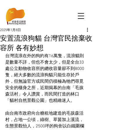
2025年1月8日
安置流浪狗貓 台灣官民捨棄收
容所 各有妙想
台灣流浪在外的狗約有16萬隻，流浪貓則
是數量不詳，但也不會太少，但是全台33
處公立動物收容所的總收容量卻不到8000
隻，絕大多數的流浪狗貓只能生存於戶
外，但無論官方或民間仍積極為牠們尋覓
安全的棲身之所，近期揭幕的台南「毛孩
森活村」令人讚賞，而民間打造的林口
「貓村自然景觀公園」也精緻迷人。
由台南市政府向台糖租地建造的毛孩森活
村，占地一公頃，綠樹、草茵加上溪流，
生態景觀怡人，2500坪的狗舍以白鐵圍欄