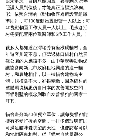
題未解決，目前只能閒置，要等到2025年
照護人員到位後，才能真正造福流浪狗。
(按 : 依照台灣的《動物收容處所設置組織
準則》，每100隻動物置獸醫一人以上；每
40隻動物置工作人員一人以上。毛孩森活
村需要配置兩位獸醫師和5位工作人員。)
很多人都知道台灣瑞芳有座猴硐貓村，全
年遊客川流不息，但聽過林口貓村自然景
觀公園的人應該不多。由中華親善動物保
護協會向新北市政府租地興建的這一貓
村，和農地相伴，以一棟貓舍建物為主
體，規模雖不大，卻很精緻，因為貓村的
整體環境構思仿自日本的友善開放空間，
而貓別墅的概念則取自友善貓狗的國家土
耳其。
貓舍畫分為60個獨立單位，讓每隻貓都能
擁有不受打擾的空間，一排多個玻璃窗則
可滿足貓咪愛眺望的天性，也使訪客可以
和牠們隔窗相對。從「貓村自然景觀公