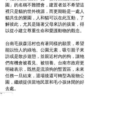
園」的名稱不難體會，建置者並不希望這
裡只是貓的世外桃源，而更期盼是一處人
貓共生的樂園，人和貓可以在此互動，了
解彼此，尤其是隨著父母來訪的孩童，得
以從小建立尊重生命和愛護動物的觀念。
台南毛孩森活村也有著同樣的願景，希望
能以怡人的綠地、公園元素，吸引親子來
訪或是散步遊憩，並親近村內的狗，讓牠
們有機會被看見、被領養。台南市政府更
明確表示，既然是流浪狗的暫置區，未來
任務一旦結束，退場後還可轉型為寵物公
園，繼續提供當地民眾和毛小孩休閒的好
去處。
Taiwan
最新消息