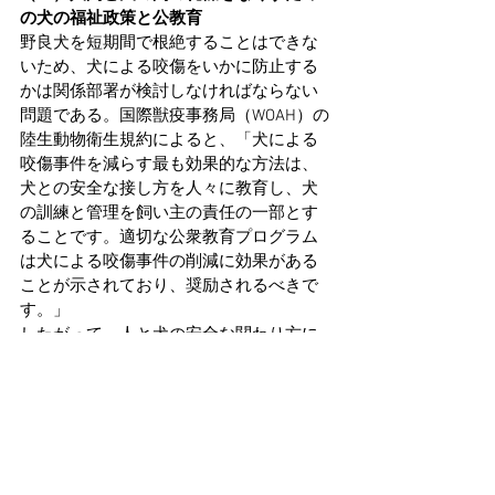
の犬の福祉政策と公教育
野良犬を短期間で根絶することはできな
いため、犬による咬傷をいかに防止する
かは関係部署が検討しなければならない
問題である。国際獣疫事務局（WOAH）の
陸生動物衛生規約によると、「犬による
咬傷事件を減らす最も効果的な方法は、
犬との安全な接し方を人々に教育し、犬
の訓練と管理を飼い主の責任の一部とす
ることです。適切な公衆教育プログラム
は犬による咬傷事件の削減に効果がある
ことが示されており、奨励されるべきで
す。」
したがって、人と犬の安全な関わり方に
関する教育は、子どもたちが早期に学べ
るよう学校のカリキュラムに組み込むだ
けでなく、衝突事故を最小限に抑えるた
めに一般社会にも広めていく必要があり
ます。
Taiwan