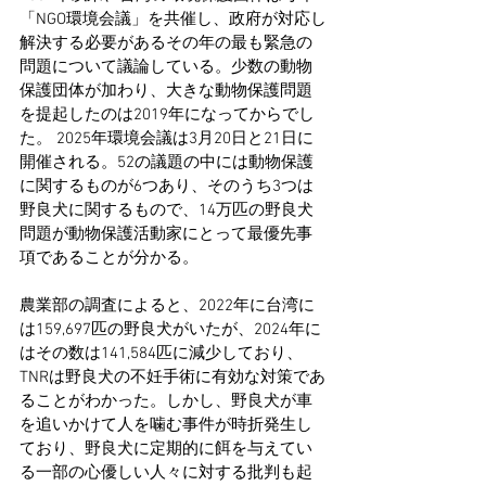
「NGO環境会議」を共催し、政府が対応し
解決する必要があるその年の最も緊急の
問題について議論している。少数の動物
保護団体が加わり、大きな動物保護問題
を提起したのは2019年になってからでし
た。 2025年環境会議は3月20日と21日に
開催される。52の議題の中には動物保護
に関するものが6つあり、そのうち3つは
野良犬に関するもので、14万匹の野良犬
問題が動物保護活動家にとって最優先事
項であることが分かる。
農業部の調査によると、2022年に台湾に
は159,697匹の野良犬がいたが、2024年に
はその数は141,584匹に減少しており、
TNRは野良犬の不妊手術に有効な対策であ
ることがわかった。しかし、野良犬が車
を追いかけて人を噛む事件が時折発生し
ており、野良犬に定期的に餌を与えてい
る一部の心優しい人々に対する批判も起