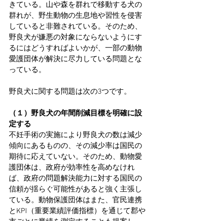
きている。山や森を群れで移動する犬の
群れが、野生動物の生息地や習性を侵害
していると非難されている。そのため、
野良犬が嫌悪の対象にならないようにす
るにはどうすればよいかが、一部の動物
愛護団体が解決に尽力している問題とな
っている。
野良犬に関する問題は次の3つです。
（１）野良犬の年間削減目標を明確に設
定する
不妊手術の実施により野良犬の数は減少
傾向にあるものの、その減少率は国民の
期待に応えていない。そのため、動物愛
護団体は、政府が効率性を高めなけれ
ば、政府の問題解決能力に対する国民の
信頼が揺らぐ可能性があると強く主張し
ている。動物保護団体はまた、官民連携
とKPI（重要業績評価指標）を通じて郡や