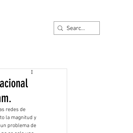
acional
am.
as redes de 
to la magnitud y 
a un problema de 