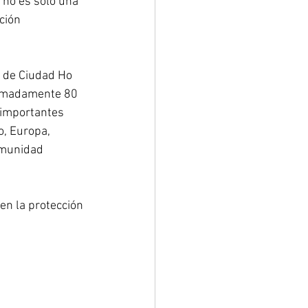
 no es solo una 
ción 
a de Ciudad Ho 
ximadamente 80 
 importantes 
, Europa, 
omunidad 
n la protección 