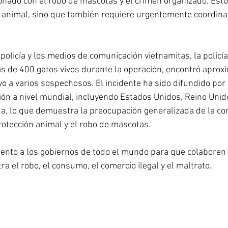
cionado con el robo de mascotas y el crimen organizado. Esto
 animal, sino que también requiere urgentemente coordina
policía y los medios de comunicación vietnamitas, la policí
ás de 400 gatos vivos durante la operación, encontró apro
o a varios sospechosos. El incidente ha sido difundido por
n a nivel mundial, incluyendo Estados Unidos, Reino Unido
a, lo que demuestra la preocupación generalizada de la c
protección animal y el robo de mascotas.
nto a los gobiernos de todo el mundo para que colaboren e
ra el robo, el consumo, el comercio ilegal y el maltrato.